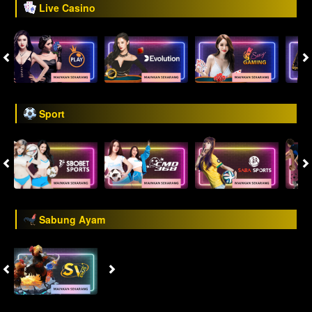
Live Casino
Sport
Sabung Ayam