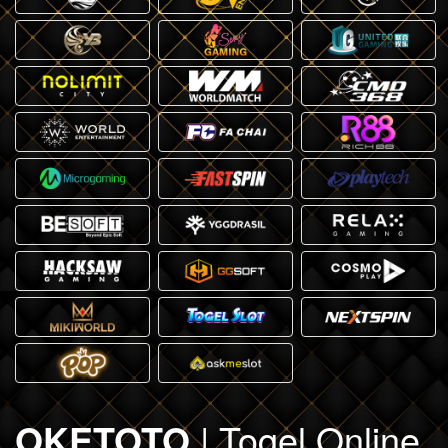
OKETOTO
| Togel Online