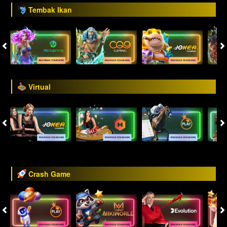
Tembak Ikan
Virtual
Crash Game