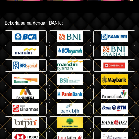
Bekerja sama dengan BANK :