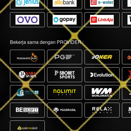
Bekerja sama dengan PROVIDER :