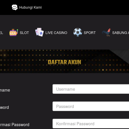
i
Hubungi Kami
EL
SLOT
LIVE CASINO
SPORT
SABUNG 
DAFTAR AKUN
rname
word
irmasi Password